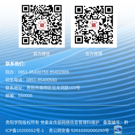
官方微信
官方微博
联系我们：
院办：0851-85400755 85402889
招生电话：0851-85400560
联系地址：贵阳市南明区见龙洞路103号
邮编：550005
贵阳学院版权所有 党委宣传部网络信息管理科维护 备案编号：
黔
ICP备10200552号-1
贵公网安备 52010202000293号