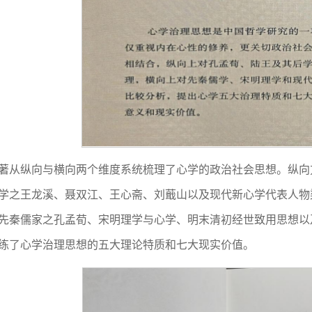
著从纵向与横向两个维度系统梳理了心学的政治社会思想。纵向
学之王龙溪、聂双江、王心斋、刘蕺山以及现代新心学代表人物
先秦儒家之孔孟荀、宋明理学与心学、明末清初经世致用思想以
练了心学治理思想的五大理论特质和七大现实价值。