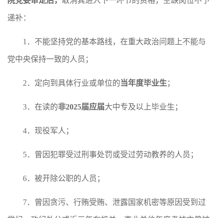
院党委审定后，
取消其进入下一环节的资格，空缺岗位不予
递补：
1．不能坚持党的基本路线，在重大政治问题上不能与
党中央保持一致的人员；
2．定向到具体行业或单位的
当年度毕业生
；
3．在读的
非
2025
届应届
大中专及以上毕业生；
4．现役军人；
5．曾因犯罪受过刑事处罚或受过劳动教养的人员；
6．被开除公职的人员；
7．曾因贪污、行贿受贿、泄露国家机密等原因受到过