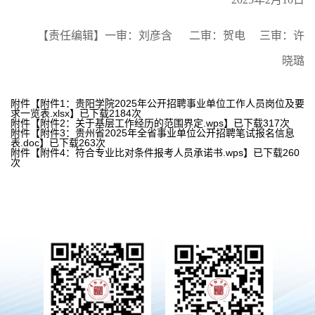
【责任编辑】一审：刘彦含 二审：贺电 三审：许
晓璐
附件【
附件1：贵阳学院2025年公开招聘事业单位工作人员岗位及要
求一览表.xlsx
】已下载
2184
次
附件【
附件2：关于基层工作经历的范围界定.wps
】已下载
317
次
附件【
附件3：贵州省2025年全省事业单位公开招聘笔试报名信息
表.doc
】已下载
263
次
附件【
附件4：符合专业比对条件报考人员承诺书.wps
】已下载
260
次