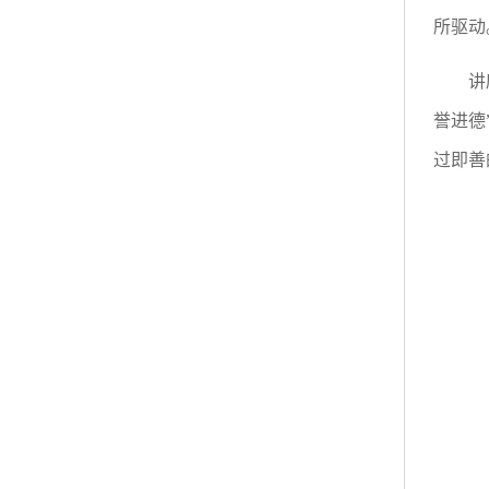
所驱动
讲
誉进德
过即善