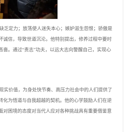
缺乏定力；放荡使人迷失本心；嫉妒滋生怨恨；骄傲是
破坏诚信，导致世道沉沦。他特别提出，修养过程中要时
吝啬。通过“责志”功夫，以远大志向警醒自己，实现心
现实价值，为身处快节奏、高压力社会中的人们提供了
以转化为悟道与自我超越的契机。他的心学鼓励人们在逆
种面对困境的态度对当代人应对各种挑战具有重要借鉴意