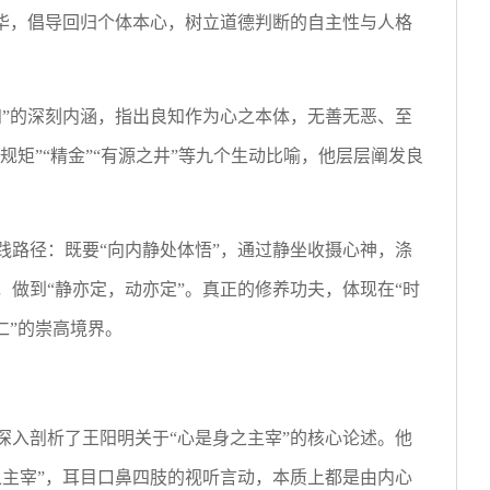
升华，倡导回归个体本心，树立道德判断的自主性与人格
知”的深刻内涵，指出良知作为心之本体，无善无恶、至
规矩”“精金”“有源之井”等九个生动比喻，他层层阐发良
践路径：既要“向内静处体悟”，通过静坐收摄心神，涤
，做到“静亦定，动亦定”。真正的修养功夫，体现在“时
仁”的崇高境界。
深入剖析了王阳明关于“心是身之主宰”的核心论述。他
之主宰”，耳目口鼻四肢的视听言动，本质上都是由内心