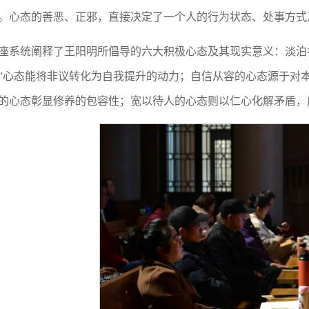
。心态的善恶、正邪，直接决定了一个人的行为状态、处事方式
座系统阐释了王阳明所倡导的六大积极心态及其现实意义：淡泊
”心态能将非议转化为自我提升的动力；自信从容的心态源于对
的心态彰显修养的包容性；宽以待人的心态则以仁心化解矛盾，