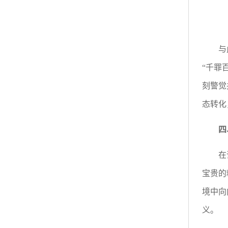
与
“千罪
刻警觉
态转化
四
在
宝贵的
境中向
义。