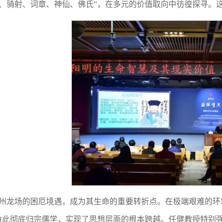
、骑射、词章、神仙、佛氏”，在多元的价值取向中彷徨探寻。这
州龙场的困厄境遇，成为其生命的重要转折点。在极端艰难的环境
由此彻底归宗儒学，实现了思想层面的根本跨越。任健教授特别强