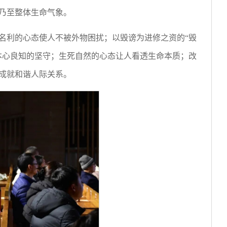
乃至整体生命气象。
名利的心态使人不被外物困扰；以毁谤为进修之资的“毁
本心良知的坚守；生死自然的心态让人看透生命本质；改
成就和谐人际关系。