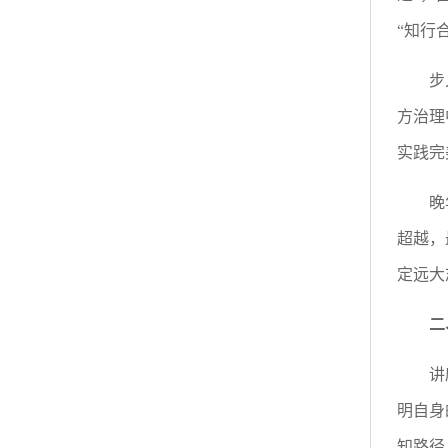
“知行
步
方治理
实践完
晚
超越，
定远大
二
讲
明自身
知路径