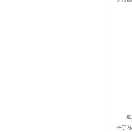
这
在于内