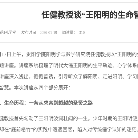
任健教授谈“王阳明的生命
贵阳孔学堂
发布时间：2026-01-19
阅读量：
310
月17日上午，贵阳学院阳明学与黔学研究院任健教授以“王阳明的
题讲座。讲座系统梳理了明代大儒王阳明的生平轨迹、心学体系
讲座深入浅出，循循善诱，引导听众了解阳明、走进阳明、学习
智慧。本次讲座从四个部分展开：
、生命历程：一条从求索到超越的圣贤之路
健教授首先勾勒了王阳明波澜壮阔的一生。少年时期的王阳明便
却在“庭前格竹”的实践中遭遇困惑，陷入对传统儒学认知的迷茫