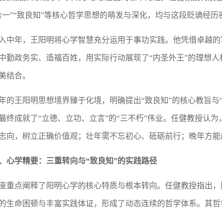
合一”“致良知”等核心哲学思想的萌发与深化，均与这段贬谪经历
入中年，王阳明将心学智慧充分运用于事功实践。他凭借卓越的
中勤政务实、造福百姓，用实际行动展现了“内圣外王”的理想
美结合。
年的王阳明思想境界臻于化境，明确提出“致良知”的核心教旨与
最终成就了“立德、立功、立言”的“三不朽”伟业。任健教授认
志向，树立正确价值观；壮年需不忘初心、砥砺前行；晚年方能
、心学精要：三重转向与“致良知”的实践路径
座重点阐释了阳明心学的核心特质与根本转向。任健教授指出，阳
的生命困顿与丰富实践体证，形成了动态连续的哲学体系。其哲
。