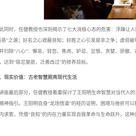
此同时，任健教授也深刻揭示了七大消极心态的危害：浮躁让人
百恶”之源；好名之心遮蔽良知；好胜之心引发是非之争；虚诳
并扫除“八心”：懈怠、轻忽、焦虑、妒忌、忿恨、贪婪、骄傲、
，达到“惩忿窒欲，迁善改过”的修养目标。
、现实价值：古老智慧照亮现代生活
讲座最后部分，任健教授着重探讨了王阳明生命智慧对当代人的
精神指引。王阳明自身“龙场悟道”的经历证明，困境与挫折可
内求索，凭借“良知”的内在力量实现自我革命与生命跃升，这