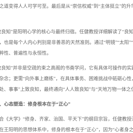
之道变得人人可学可至。最后是从“崇信权威”到“主体挺立”的
致良知”是阳明心学的核心与最终归宿。任健教授详细解读了“良
，也是每个人内心判别是非善恶的天然准则。通过“明镜”“太阳”“
粹性、普遍性与永恒性。
致良知”并非是空疏的束之高阁的书斋学问，它有具体可操作的实
杂念；更需“向外事上磨练”，在具体事务、困难挑战中砥砺心性
处、事事”上致良知，最终通向“人人致良知”与“天地万物一体之
、心态塑造：修身根本在于“正心”
合《大学》“修身、齐家、治国、平天下”的纲目宗旨，任健教授
在王阳明的思想体系中，修身的根本在于“正心”，因为“心者身