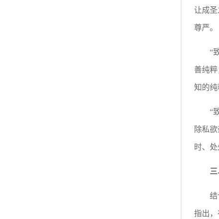
让成圣
尊严。
“
善纯粹
知的纯
“
除私欲
时、处
三
结
指出，