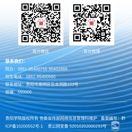
官方微信
官方微博
联系我们：
院办：0851-85400755 85402889
招生电话：0851-85400560
联系地址：贵阳市南明区见龙洞路103号
邮编：550005
贵阳学院版权所有 党委宣传部网络信息管理科维护 备案编号：
黔
ICP备10200552号-1
贵公网安备 52010202000293号