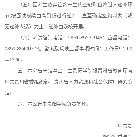
（五）因考生放弃签约产生的空缺职位将进入递补环
节
,
按面试成绩由高到低进行递补，直至确定签约对象（或
无递补人选）为止，递补由我校开展。
（六）考试咨询电话：
0851-85231948
；监督电话：
0851-85400773
。咨询及反映监督事项时间：工作日
9
：
00
—
17:00
。
五、本公告未定事宜，由贵阳学院报贵州省教育厅商
中共贵州省委组织部、贵州省人力资源和社会保障厅研究确
定。
六、本公告由贵阳学院负责解释。
中共贵
阳学院委员会